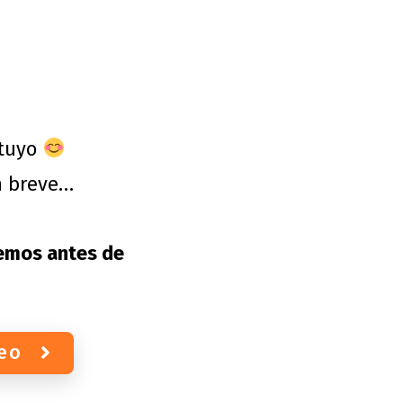
 tuyo
n breve…
lemos antes de
reo