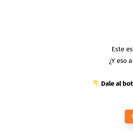
Este e
¿Y eso 
Dale al bo